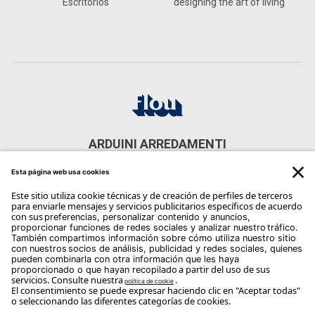
Escritorios
designing the art of living
ARDUINI ARREDAMENTI
Via Luigi Pasteur, 2, 37135 Verona VR, Italia
CONTACTOS
Phone: +39 045 504899
Email:
info@arduini.it
Copyright Flou 2026